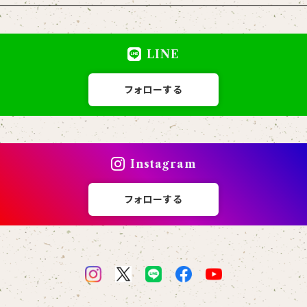
覧ください https://takumi-nashimoto.com/special/kotonoha-cd/
いて |━━━• 全国一律400円で発送いたします。 ご注文内容に応じて、ゆうパケットまたはゆうパック
にてお届けします。 ※5,000円以上のご注文で送料無料となります。 CDと同時購入の
LINE
て発送できますので、送料がお得です！ CD＋グッズ（クリ
れ・破損防止した上でお届けします。
フォローする
Instagram
フォローする