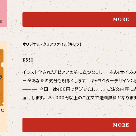
す！ CD＋グッズ（クリアファイル等）のご注文は厚紙補強
の企画運営にも力を入れている。 長野県ピアノコンクール大賞。
す。
anピアノコンクール第2位及び特別賞。 2022年1stアルバム
MORE
クルテ代表。千曲市文化会館運営委員。 公式ホームページ https://t
━|特設サイト|━━━• 2ndアルバム特設サイトも是非ご覧ください。 https://takumi-nashimoto.co
m/special/2nd-album-chronicle/ •━━━|送料・配送方法について |━━━• 全国一律400円で
オリジナル・クリアファイル(キャラ)
発送いたします。 ご注文内容に応じて、ゆうパック、または宅
ご注文で送料無料となります。 通常、ご注文いただいてから2〜3日で発送いたしますが、繁忙期には
¥550
少々お待ちいただく可能性もございます。 CDと同時購入のグッズはまとめて発送できますので、送料が
イラスト化された「ピアノの前に立つなっしー」をA4サイズ
お得です！ CD＋グッズ（クリアファイル等）のご注文は厚
ーがあなたの気分も明るくします！ キャラクターデザイン：北川万智 •━━━|送料・配送方法について |
けします。
━━━• 全国一律400円で発送いたします。 ご注文内容に応じて、ゆうパケットまたはゆうパックにてお
届けします。 ※5,000円以上のご注文で送料無料となります。 CDと同時購入のグッズはまとめ
できますので、送料がお得です！ CD＋グッズ（クリアファ
損防止した上でお届けします。
MORE