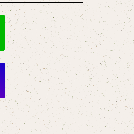
 •━━━|送料・配送方法につ
グッズはまとめ
アファイル等）のご注文は厚紙補強＋封筒で折