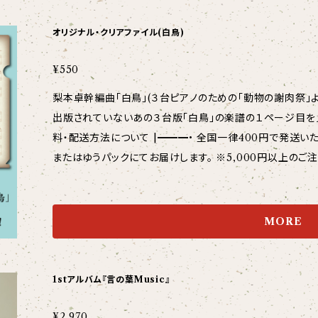
オリジナル・クリアファイル(白鳥)
¥550
梨本卓幹編曲「白鳥」(３台ピアノのための「動物の謝肉祭」よ
出版されていないあの３台版「白鳥」の楽譜の１ページ目を見ること
料・配送方法について |━━━• 全国一律400円で発送いたします。 ご注文内容に応じて、ゆうパケット
またはゆうパックにてお届けします。 ※5,000円以上のご注文で送料無
グッズはまとめて発送できますので、送料がお得です！ CD
補強＋封筒で折れ・破損防止した上でお届けします。
MORE
1stアルバム『言の葉Music』
¥2,970