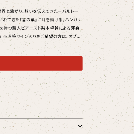
がれてきた『言の葉』に耳を傾ける。ハンガリ
マを持つ新人ピアニスト梨本卓幹による渾身
、カペラ』 Op. 56 フレデリック・
 Op.9-2 バラード第1番 ト短調 Op.23
nz Liszt
ician : Masato Doi Artist Photos : A
ic Design : Fukushi Okubo Recor
all) Jan. 6-7, 2022 Mastering Locati
T22011
日：2022年6月16日 特別コラムもご