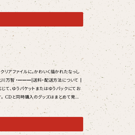
＋封筒で折れ・破損防止した上でお届けしま
 ノアン・フェスティバル・ショパンinJap
『言の葉Music』でCDデビュー。 オフィス・
akumi-nashimoto.com/ •━━
急便にてお届けします。 ※5,000円以上の
のクリアファイルに。かわいく描かれたなっし
紙補強＋封筒で折れ・破損防止した上でお届
て発送
イル等）のご注文は厚紙補強＋封筒で折れ・破