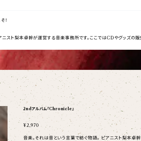
そ！
e）は、ピアニスト梨本卓幹が運営する音楽事務所です。ここではCDやグッズの
2ndアルバム『Chronicle』
¥2,970
音楽。それは音という言葉で紡ぐ物語。 ピアニスト梨本卓幹、30歳アニバーサリーイヤーを飾るセカンド