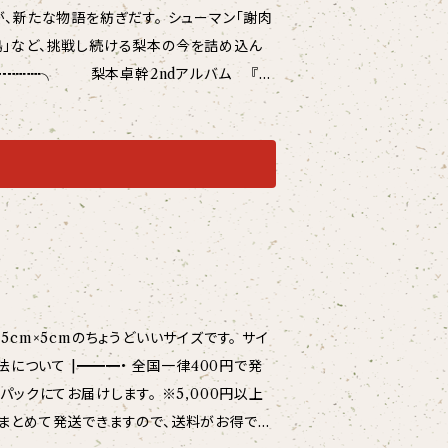
が、新たな物語を紡ぎだす。 シューマン「謝肉
鳥」など、挑戦し続ける梨本の今を詰め込ん
録音：2025年5月14-15日 長野市芸術館リサイタ
ピアノのための「動物の謝肉祭」より「白鳥」「水
p.5 川上統：Euphorbia Obesa *
ック。約72分) •━━
スト音楽院にて修士号及びソリスト・ディプ
川秀人、横山幸雄、篠井寧子、斎藤雅広の各氏
m×5cmのちょうどいいサイズです。 サイ
AやG.ホルバート×ファイロニ室内管弦楽団(ハン
においても高い評価を得ているほか、近年では
パックにてお届けします。 ※5,000円以上
めとする作編曲の分野でも注目されている。ま
めた信州音楽博覧会シリーズといった演奏会