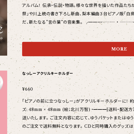
アルバム！ 伝承・伝説・物語。様々な世界を描いた作品たち
祭」や川上統の書き下ろし新曲、梨本編曲３台ピアノ版「白
だ、新たなる”言の葉”の音楽集。 ╭┉┉┅┄┄┈ • ┈┄┄┅┉┉╮ 梨本卓幹2ndアルバム 『C
hronicle』(クロニクル) ╰┉┉┅┄┄┈ • ┈┄┄┅┉┉╯ 販売元：Studio N.A.T 商品番号：NAT2
5201 ピアノ：梨本卓幹 (Steinway & Sons D274) 
ルホール •━━━|収録曲|━━━• ドビュッシー：喜びの島 ドビュッシー：前奏曲集より「沈める寺」「亜
MORE
麻色の髪の乙女」 サン=サーンス(梨本卓幹 編曲)：３台の
族館」 ラヴェル：水の戯れ ショスタコーヴィチ：３つの幻想的舞曲 O
委嘱作品 シューマン：謝肉祭 Op.9 ショパン：ノクターン第8番 Op.27-2 (全31トラ
なっしーアクリルキーホルダー
━|演奏者について|━━━• ◆梨本卓幹 (なしもと たくみ) 長野県千曲市出身ピアニスト。 東京音楽大
学付属高等学校、東京藝術大学を卒業後、ハンガリー国立リ
¥660
ロマを取得。これまでにK.ドラフィ、江口玲、岡田敦子、西
「ピアノの前に立つなっしー」がアクリルキーホルダーに！ 約5c
に師事。 ソロはもちろん、H.スダーン×ensembleNOV
ズ: 48mm × 48mm (絵；北川万智) •━━━|送料・配送方法について |━━━• 全国一律400円で発
ガリー)との協奏曲や、声楽・管弦打楽器とのアンサンブル
送いたします。 ご注文内容に応じて、ゆうパケットまたはゆう
「信州3男子ピアノバトル」での３台ピアノ編曲などをはじ
のご注文で送料無料となります。 CDと同時購入のグッズはまとめて発送できますので、送料がお得で
た自身のソロリサイタルシリーズや、長野県の音楽家を集