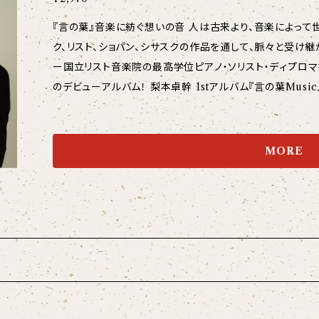
『言の葉』音楽に紡ぐ想いの音 人は古来より、音楽によって世界と繋がり、想いを伝えてきたーバルトー
ク、リスト、ショパン、シサスクの作品を通して、脈々と受け継
ー国立リスト音楽院の最高学位ピアノ・ソリスト・ディプロ
のデビューアルバム！ 梨本卓幹 1stアルバム『言の葉Music』 ※直筆サイン入りをご希望の方は、オプシ
ョンを選択してください。 【収録曲】 ベーラ・バルトーク -Béla Bartók 3 つのチーク県の民謡 BB.4
5b ルーマニア民族舞曲 BB.68 ソナチナ BB.69 ウルマス・シサスク -Urmas Sisask 「星の組
曲」第1集『カシオペア座』 Op.55 「星の組曲」第2集『ベツレヘムの星
MORE
ショパン -Frederic Chopin ノクターン第2番 変ホ長調
ノクターン第13 番 ハ短調 Op.48-1 ノクターン 嬰ハ短調 遺作 フランツ・リスト -Fra
愛の夢 第3番 S.541 No.3 【録音情報】 Produce & Direction : Wakako Yamamoto Recordin
g, Mixing & Mastering : Takao Otsuka Piano Techn
yane Shindo Snap Photos : Takumi Nashimoto Graph
ding Location : Hikone City Culture Plaza (Echo H
on : Studio N.A.T Original Recording : 24bit / 192kHz 【CD製品情報】 製品番号：NA
価格：2,970円（本体価格2,700円) JAN：4580213921027 発売